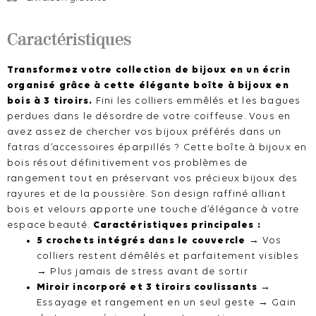
3
tiroirs
Caractéristiques
-
Organiseur
Transformez votre collection de bijoux en un écrin
colliers
organisé grâce à cette élégante boîte à bijoux en
bagues
bois à 3 tiroirs.
Fini les colliers emmêlés et les bagues
femme
perdues dans le désordre de votre coiffeuse. Vous en
avez assez de chercher vos bijoux préférés dans un
fatras d’accessoires éparpillés ? Cette boîte à bijoux en
bois résout définitivement vos problèmes de
rangement tout en préservant vos précieux bijoux des
rayures et de la poussière. Son design raffiné alliant
bois et velours apporte une touche d’élégance à votre
espace beauté.
Caractéristiques principales :
5 crochets intégrés dans le couvercle
→ Vos
colliers restent démêlés et parfaitement visibles
→ Plus jamais de stress avant de sortir
Miroir incorporé et 3 tiroirs coulissants
→
Essayage et rangement en un seul geste → Gain