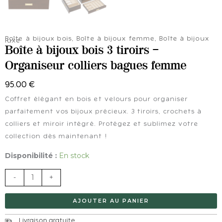
Boîte à bijoux bois
,
Boîte à bijoux femme
,
Boîte à bijoux
luxe
Boîte à bijoux bois 3 tiroirs –
Organiseur colliers bagues femme
95.00
€
Coffret élégant en bois et velours pour organiser
parfaitement vos bijoux précieux. 3 tiroirs, crochets à
colliers et miroir intégré. Protégez et sublimez votre
collection dès maintenant !
quantité
Disponibilité :
En stock
de
-
+
Boîte
à
AJOUTER AU PANIER
bijoux
bois
Livraison gratuite