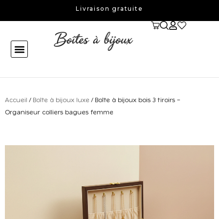
Aller
Livraison gratuite
au
contenu
Accueil
/
Boîte à bijoux luxe
/ Boîte à bijoux bois 3 tiroirs –
Organiseur colliers bagues femme