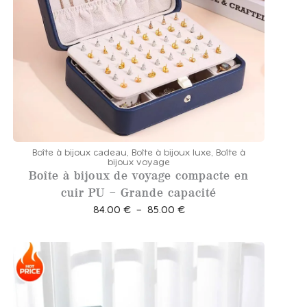
Boîte à bijoux cadeau
,
Boîte à bijoux luxe
,
Boîte à
bijoux voyage
Boîte à bijoux de voyage compacte en
cuir PU – Grande capacité
P
84.00
€
–
85.00
€
l
a
g
e
d