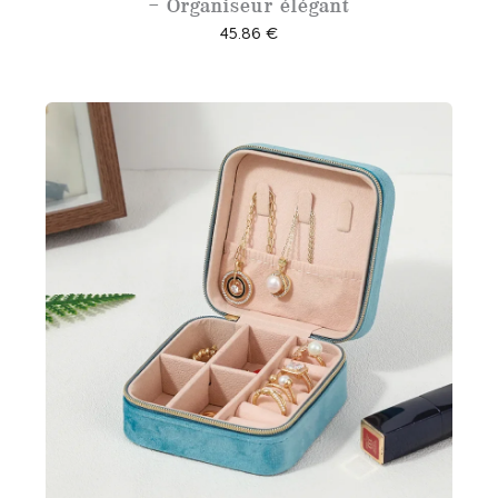
– Organiseur élégant
45.86
€