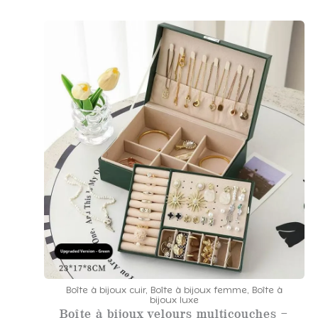
l
a
g
e
d
e
p
r
i
x
:
4
9
.
5
8
Boîte à bijoux cuir
,
Boîte à bijoux femme
,
Boîte à
bijoux luxe
Boîte à bijoux velours multicouches –