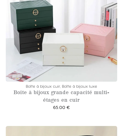
e
p
r
i
x
:
8
4
.
0
0
Boîte à bijoux cuir
,
Boîte à bijoux luxe
Boîte à bijoux grande capacité multi-
étages en cuir
€
65.00
€
à
8
5
.