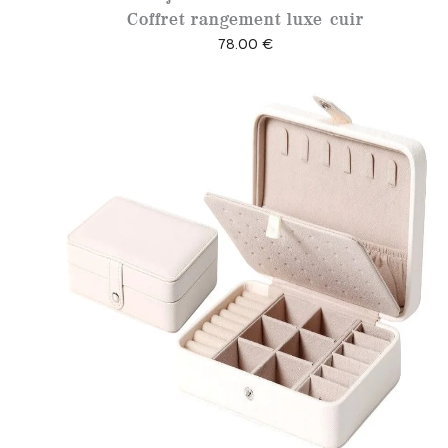
€
Coffret rangement luxe cuir
à
78.00
€
4
9
.
6
8
€