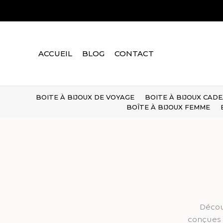
Aller
au
contenu
ACCUEIL
BLOG
CONTACT
BOITE À BIJOUX DE VOYAGE
BOITE À BIJOUX CAD
BOÎTE À BIJOUX FEMME
Décou
conçues 