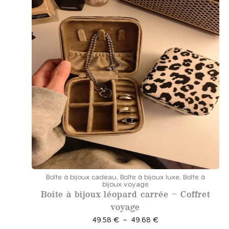
Boîte à bijoux cadeau
,
Boîte à bijoux luxe
,
Boîte à
bijoux voyage
Boîte à bijoux léopard carrée – Coffret
voyage
P
49.58
€
–
49.68
€