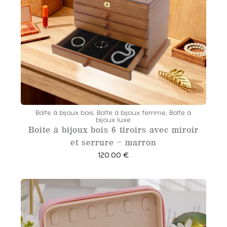
t
u
i
e
a
l
l
e
é
s
t
t
a
i
:
t
4
Boîte à bijoux bois
,
Boîte à bijoux femme
,
Boîte à
2
bijoux luxe
Boîte à bijoux bois 6 tiroirs avec miroir
:
.
et serrure – marron
5
0
4
0
120.00
€
.
0
€
0
.
€