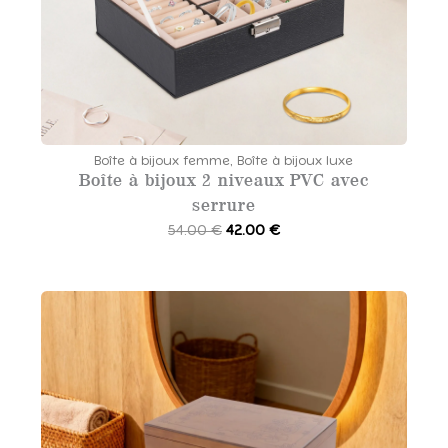
Boîte à bijoux femme
,
Boîte à bijoux luxe
Boîte à bijoux 2 niveaux PVC avec
serrure
L
L
54.00
€
42.00
€
e
e
p
p
r
r
i
i
x
x
i
a
n
c
i
t