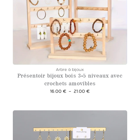
Arbre à bijoux
Présentoir bijoux bois 3-5 niveaux avec
crochets amovibles
P
16.00
€
–
21.00
€
l
a
g
e
d
e