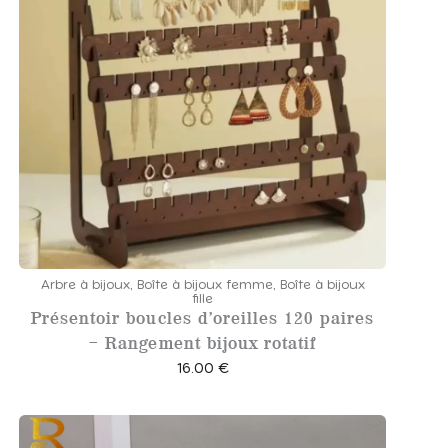
e
€
p
r
i
x
:
1
5
.
5
0
Arbre à bijoux
,
Boîte à bijoux femme
,
Boîte à bijoux
fille
Présentoir boucles d’oreilles 120 paires
€
– Rangement bijoux rotatif
à
16.00
€
2
4
.