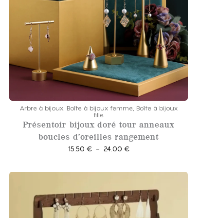
i
x
:
1
7
.
5
0
Arbre à bijoux
,
Boîte à bijoux femme
,
Boîte à bijoux
fille
Présentoir bijoux doré tour anneaux
€
boucles d’oreilles rangement
à
P
1
15.50
€
–
24.00
€
l
9
a
.
g
5
e
0
d