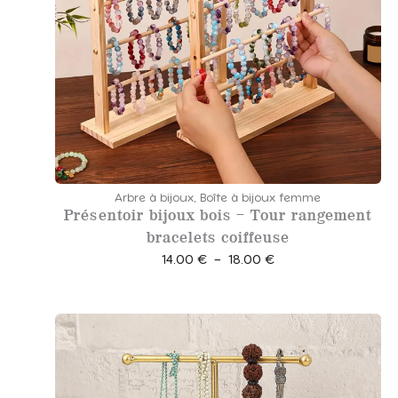
i
x
:
1
0
.
5
0
Arbre à bijoux
,
Boîte à bijoux femme
Présentoir bijoux bois – Tour rangement
€
bracelets coiffeuse
à
P
14.00
€
–
18.00
€
2
l
2
a
.
g
0
e
0
d
e