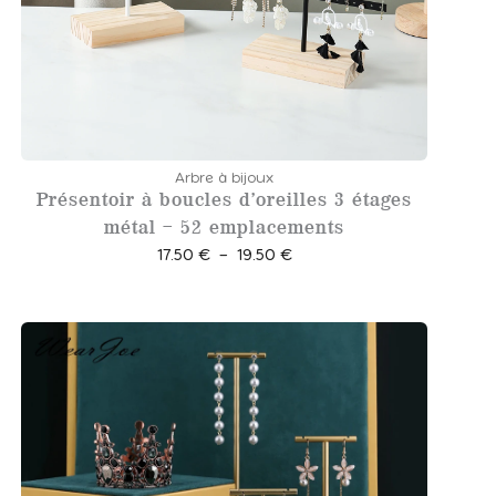
Arbre à bijoux
Présentoir à boucles d’oreilles 3 étages
métal – 52 emplacements
P
17.50
€
–
19.50
€
l
a
g
e
d
e
p
r