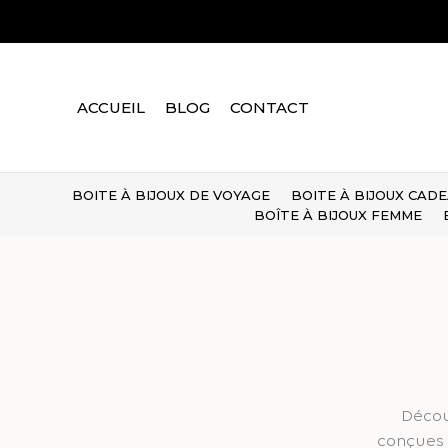
Aller
au
contenu
ACCUEIL
BLOG
CONTACT
BOITE À BIJOUX DE VOYAGE
BOITE À BIJOUX CAD
BOÎTE À BIJOUX FEMME
Décou
conçues 