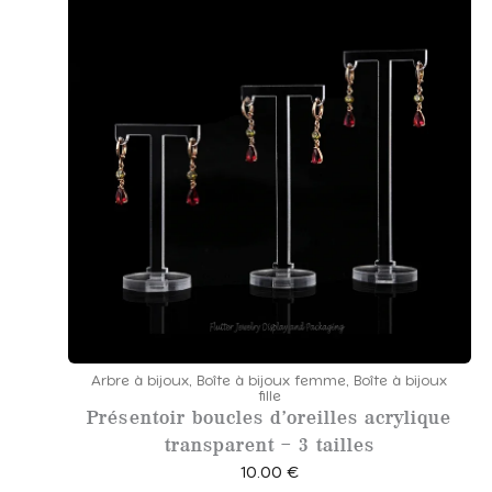
0
€
Arbre à bijoux
,
Boîte à bijoux femme
,
Boîte à bijoux
fille
Présentoir boucles d’oreilles acrylique
transparent – 3 tailles
10.00
€