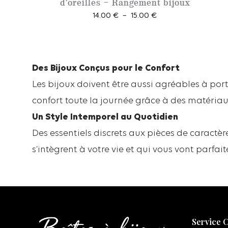
d’oreilles – Rangement bijoux
P
14.00
€
–
15.00
€
l
a
g
e
Des Bijoux Conçus pour le Confort
d
Les bijoux doivent être aussi agréables à por
e
confort toute la journée grâce à des matériaux 
p
Un Style Intemporel au Quotidien
r
i
Des essentiels discrets aux pièces de caractère
x
s’intègrent à votre vie et qui vous vont parfai
:
1
4
.
0
Service C