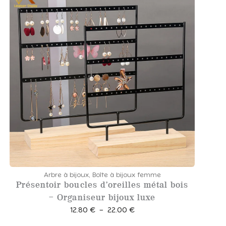
0
0
€
Arbre à bijoux
,
Boîte à bijoux femme
Présentoir boucles d’oreilles métal bois
– Organiseur bijoux luxe
P
12.80
€
–
22.00
€
l