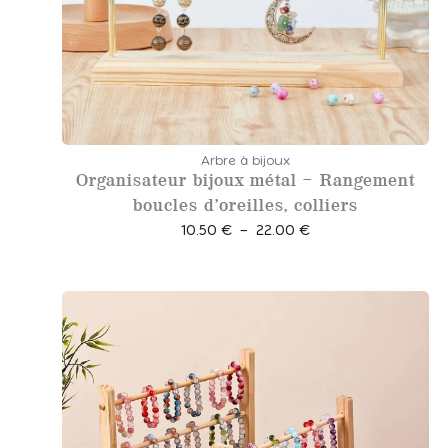
Arbre à bijoux
Organisateur bijoux métal – Rangement
boucles d’oreilles, colliers
P
10.50
€
–
22.00
€
l
a
g
e
d
e
p
r