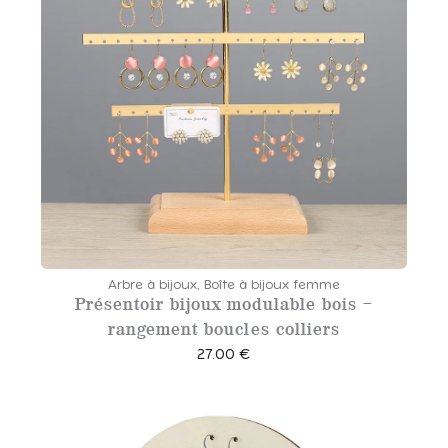
p
r
i
x
:
1
6
.
0
0
Arbre à bijoux
,
Boîte à bijoux femme
Présentoir bijoux modulable bois –
€
rangement boucles colliers
à
27.00
€
2
1
.
0