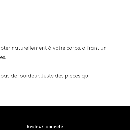
à
2
2
.
0
0
pter naturellement à votre corps, offrant un
€
es.
, pas de lourdeur. Juste des pièces qui
Restez Connecté