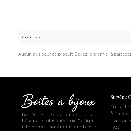
0 de 0 avis
Aucun avis pour ce produit. Soyez le premier à partager
Service C
Contacte
À Propos
Des écrins d’exception pour vos
Livraison 
trésors les plus précieux. Design
intemporel, matériaux durables et
FAQ