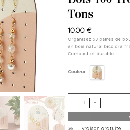
Tons
10.00
€
Organisez 53 paires de bou
en bois naturel bicolore tr
Compact et durable.
quantité
Couleur
de
Présentoir
Boucles
d'Oreilles
Bois
-
+
106
Trous
-
Livraison gratuite