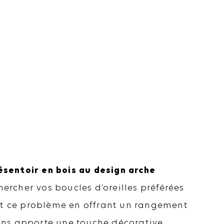
ésentoir en bois au design arche
hercher vos boucles d’oreilles préférées
nt ce problème en offrant un rangement
tons apporte une touche décorative