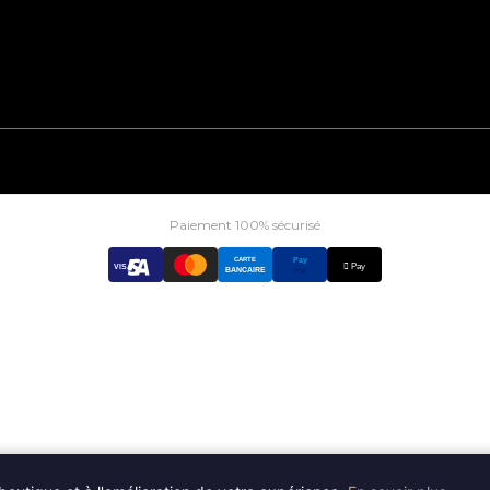
Paiement 100% sécurisé
CARTE
Pay
 Pay
VISA
BANCAIRE
Pal