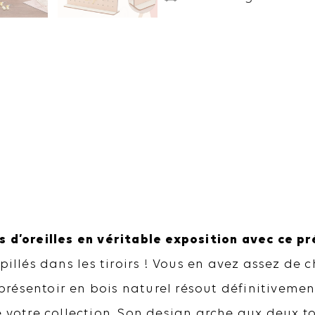
Design
Arche
2
Tons
 d’oreilles en véritable exposition avec ce pr
pillés dans les tiroirs ! Vous en avez assez de c
résentoir en bois naturel résout définitiveme
e votre collection. Son design arche aux deux 