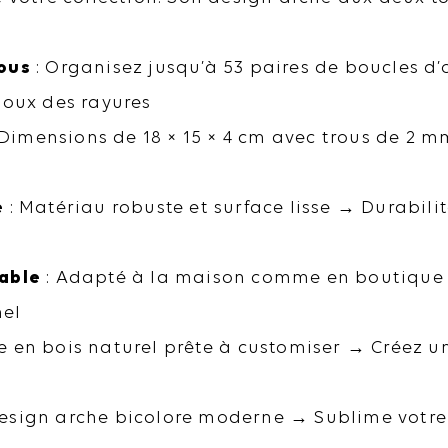
rous
: Organisez jusqu’à 53 paires de boucles d
joux des rayures
 Dimensions de 18 × 15 × 4 cm avec trous de 2 m
e
: Matériau robuste et surface lisse → Durabili
uable
: Adapté à la maison comme en boutique →
nel
e en bois naturel prête à customiser → Créez un
esign arche bicolore moderne → Sublime votre i