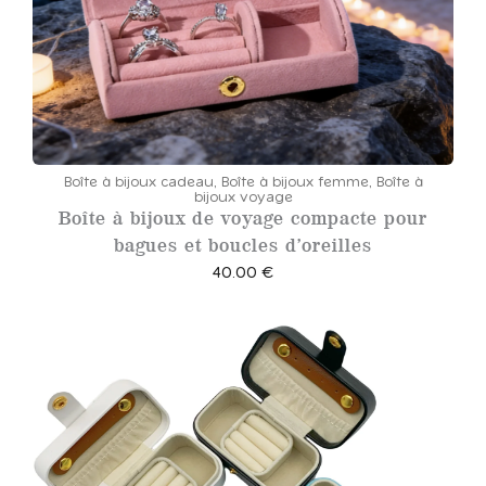
:
8
4
.
0
0
Boîte à bijoux cadeau
,
Boîte à bijoux femme
,
Boîte à
bijoux voyage
Boîte à bijoux de voyage compacte pour
€
bagues et boucles d’oreilles
à
40.00
€
8
5
.
0
0
€