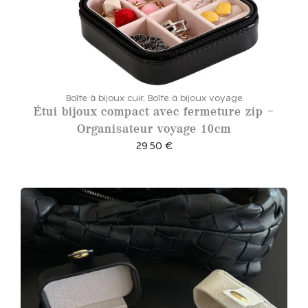
:
3
8
.
0
0
Boîte à bijoux cuir
,
Boîte à bijoux voyage
Étui bijoux compact avec fermeture zip –
Organisateur voyage 10cm
€
29.50
€
à
4
4
.
0
0
€