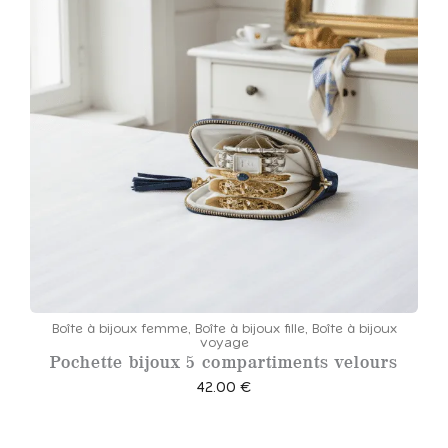
e
d
e
p
r
i
x
:
3
5
.
0
0
Boîte à bijoux femme
,
Boîte à bijoux fille
,
Boîte à bijoux
voyage
Pochette bijoux 5 compartiments velours
€
42.00
€
à
4