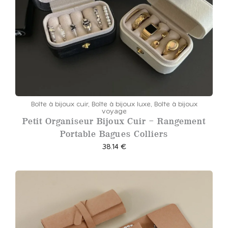
Boîte à bijoux cuir
,
Boîte à bijoux luxe
,
Boîte à bijoux
voyage
Petit Organiseur Bijoux Cuir – Rangement
Portable Bagues Colliers
38.14
€