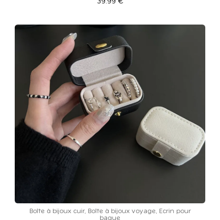
39.99
€
Boîte à bijoux cuir
,
Boîte à bijoux voyage
,
Ecrin pour
bague