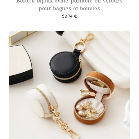
Boîte à bijoux ovale portable en velours
€
pour bagues et boucles
à
59.74
€
4
9
.
6
8
€