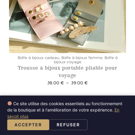
Boîte à bijoux cadeau
,
Boîte à bijoux femme
,
Boîte à
bijoux voyage
Trousse à bijoux portable pliable pour
voyage
P
38.00
€
–
39.00
€
l
a
Ce site utilise des cookies essentiels au fonctionnement
g
Des Bijoux Conçus pour le Confort
de la boutique et à l'amélioration de votre expérience.
En
e
savoir plus
Les bijoux doivent être aussi agréables à porter
d
ACCEPTER
REFUSER
qu’à regarder. Chaque pièce est conçue pour
e