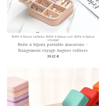
:
3
8
.
0
0
Boîte à bijoux cadeau
,
Boîte à bijoux cuir
,
Boîte à bijoux
voyage
Boîte à bijoux portable macarons –
€
Rangement voyage bagues colliers
à
39.22
€
3
8
.
1
4
€