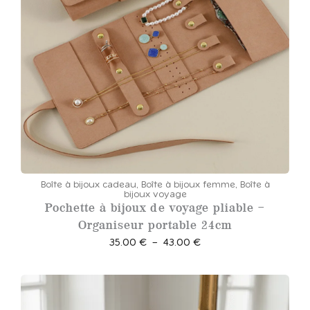
Boîte à bijoux cadeau
,
Boîte à bijoux femme
,
Boîte à
bijoux voyage
Pochette à bijoux de voyage pliable –
Organiseur portable 24cm
P
35.00
€
–
43.00
€
l
a
g