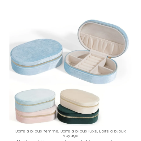
l
a
g
e
d
e
p
r
i
x
:
4
9
.
5
8
Boîte à bijoux femme
,
Boîte à bijoux luxe
,
Boîte à bijoux
voyage