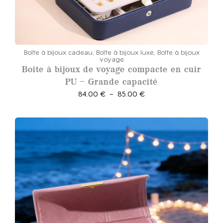
Boîte à bijoux cadeau
,
Boîte à bijoux luxe
,
Boîte à bijoux
voyage
Boîte à bijoux de voyage compacte en cuir
PU – Grande capacité
P
84.00
€
–
85.00
€
l
a
g
e
d
e
p
r
i
x