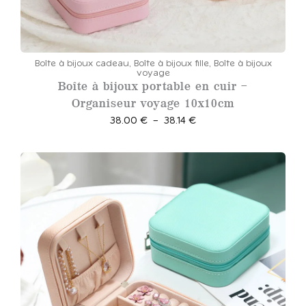
Boîte à bijoux cadeau
,
Boîte à bijoux fille
,
Boîte à bijoux
voyage
Boîte à bijoux portable en cuir –
Organiseur voyage 10x10cm
P
38.00
€
–
38.14
€
l
a
g
e
d
e
p
r
i
x