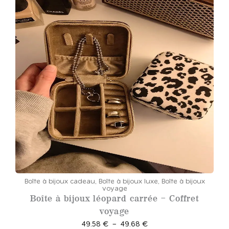
Boîte à bijoux cadeau
,
Boîte à bijoux luxe
,
Boîte à bijoux
voyage
Boîte à bijoux léopard carrée – Coffret
voyage
P
49.58
€
–
49.68
€