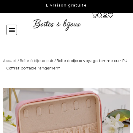
Aller
Livraison gratuite
au
contenu
Accueil
/
Boîte à bijoux cuir
/ Boîte à bijoux voyage femme cuir PU
– Coffret portable rangement