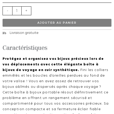
femme
cuir
-
+
PU
-
AJOUTER AU PANIER
Coffret
Livraison gratuite
portable
rangement
Caractéristiques
Protégez et organisez vos bijoux précieux lors de
vos déplacements avec cette élégante boîte à
bijoux de voyage en cuir synthétique.
Fini les colliers
emmêlés et les boucles d’oreilles perdues au fond de
votre valise ! Vous en avez assez de retrouver vos
bijoux abîmés ou dispersés après chaque voyage ?
Cette boîte à bijoux portable résout définitivement ce
problème en offrant un rangement sécurisé et
compartimenté pour tous vos accessoires précieux. Sa
conception compacte et sa fermeture éclair fiable