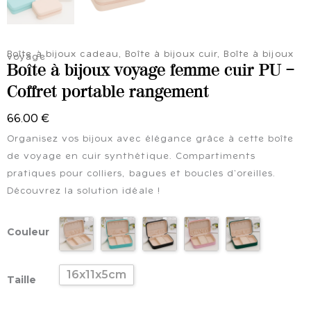
Boîte à bijoux cadeau
,
Boîte à bijoux cuir
,
Boîte à bijoux
voyage
Boîte à bijoux voyage femme cuir PU –
Coffret portable rangement
66.00
€
Organisez vos bijoux avec élégance grâce à cette boîte
de voyage en cuir synthétique. Compartiments
pratiques pour colliers, bagues et boucles d’oreilles.
Découvrez la solution idéale !
quantité
Couleur
de
Boîte
à
16x11x5cm
Taille
bijoux
voyage