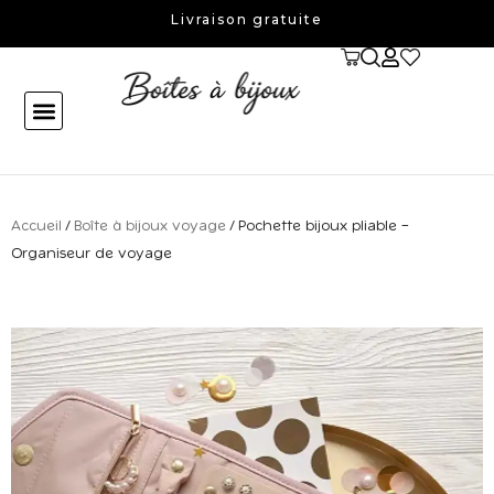
Aller
Livraison gratuite
au
contenu
Accueil
/
Boîte à bijoux voyage
/ Pochette bijoux pliable –
Organiseur de voyage