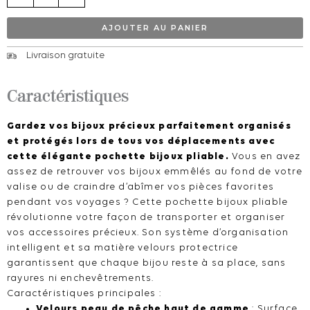
Organiseur
de
AJOUTER AU PANIER
voyage
Livraison gratuite
Caractéristiques
Gardez vos bijoux précieux parfaitement organisés
et protégés lors de tous vos déplacements avec
cette élégante pochette bijoux pliable.
Vous en avez
assez de retrouver vos bijoux emmêlés au fond de votre
valise ou de craindre d’abîmer vos pièces favorites
pendant vos voyages ? Cette pochette bijoux pliable
révolutionne votre façon de transporter et organiser
vos accessoires précieux. Son système d’organisation
intelligent et sa matière velours protectrice
garantissent que chaque bijou reste à sa place, sans
rayures ni enchevêtrements.
Caractéristiques principales :
Velours peau de pêche haut de gamme
: Surface