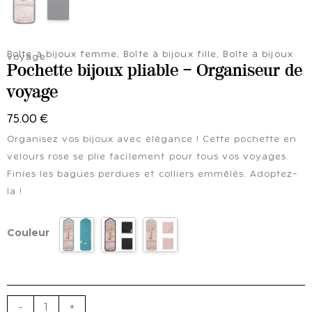
Boîte à bijoux femme
,
Boîte à bijoux fille
,
Boîte à bijoux
voyage
Pochette bijoux pliable – Organiseur de
voyage
75.00
€
Organisez vos bijoux avec élégance ! Cette pochette en
velours rose se plie facilement pour tous vos voyages.
Finies les bagues perdues et colliers emmêlés. Adoptez-
la !
quantité
Couleur
de
Pochette
bijoux
pliable
-
-
+