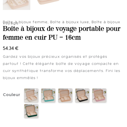
Boîte à bijoux femme
,
Boîte à bijoux luxe
,
Boîte à bijoux
voyage
Boîte à bijoux de voyage portable pour
femme en cuir PU – 16cm
54.34
€
Gardez vos bijoux précieux organisés et protégés
partout ! Cette élégante boîte de voyage compacte en
cuir synthétique transforme vos déplacements. Fini les
bijoux emmêlés !
quantité
Couleur
de
Boîte
à
bijoux
de