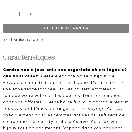
voyage
portable
-
+
pour
femme
AJOUTER AU PANIER
en
Livraison gratuite
cuir
PU
Caractéristiques
-
16cm
Gardez vos bijoux précieux organisés et protégés où
que vous alliez.
Cette élégante boîte à bijoux de
voyage compacte transforme chaque déplacement en
une expérience raffinée. Fini les colliers emmêlés au
fond de votre valise et les boucles d’oreilles perdues
dans vos affaires ! Cette boîte à bijoux portable résout
tous vos problèmes de rangement en voyage. Conçue
spécialement pour les femmes actives qui refusent de
compromettre leur style, elle préserve l’éclat de vos
bijoux tout en optimisant l’espace dans vos bagages.