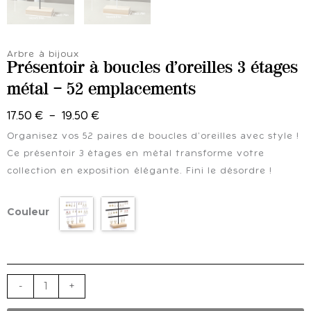
Arbre à bijoux
Présentoir à boucles d’oreilles 3 étages
métal – 52 emplacements
Plage
17.50
€
–
19.50
€
de
Organisez vos 52 paires de boucles d’oreilles avec style !
prix :
Ce présentoir 3 étages en métal transforme votre
17.50 €
collection en exposition élégante. Fini le désordre !
à
quantité
19.50 €
Couleur
de
Présentoir
à
boucles
d'oreilles
-
+
3