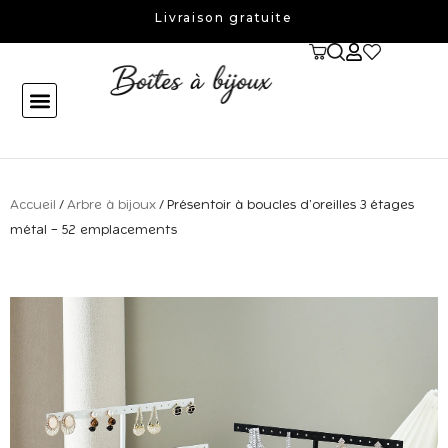
Aller
Livraison gratuite
au
contenu
Accueil
/
Arbre à bijoux
/ Présentoir à boucles d’oreilles 3 étages
métal – 52 emplacements