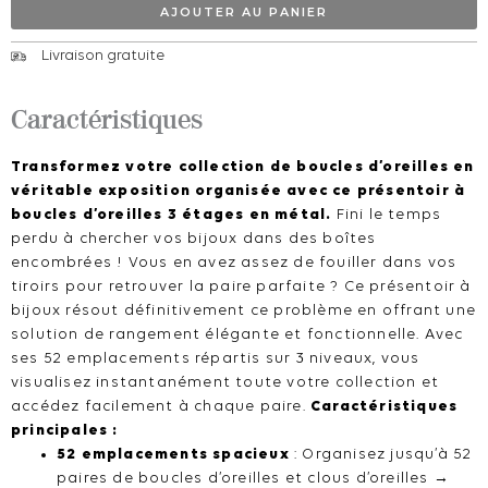
étages
AJOUTER AU PANIER
métal
Livraison gratuite
-
52
Caractéristiques
emplacements
Transformez votre collection de boucles d’oreilles en
véritable exposition organisée avec ce présentoir à
boucles d’oreilles 3 étages en métal.
Fini le temps
perdu à chercher vos bijoux dans des boîtes
encombrées ! Vous en avez assez de fouiller dans vos
tiroirs pour retrouver la paire parfaite ? Ce présentoir à
bijoux résout définitivement ce problème en offrant une
solution de rangement élégante et fonctionnelle. Avec
ses 52 emplacements répartis sur 3 niveaux, vous
visualisez instantanément toute votre collection et
accédez facilement à chaque paire.
Caractéristiques
principales :
52 emplacements spacieux
: Organisez jusqu’à 52
paires de boucles d’oreilles et clous d’oreilles →