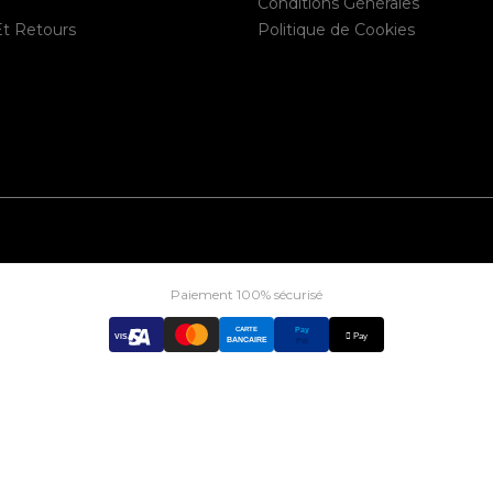
Conditions Générales
Et Retours
Politique de Cookies
Paiement 100% sécurisé
CARTE
Pay
 Pay
VISA
BANCAIRE
Pal