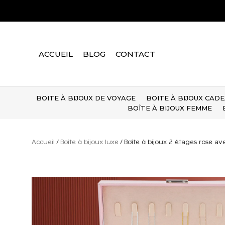
Aller
au
contenu
ACCUEIL
BLOG
CONTACT
BOITE À BIJOUX DE VOYAGE
BOITE À BIJOUX CAD
BOÎTE À BIJOUX FEMME
Accueil
/
Boîte à bijoux luxe
/ Boîte à bijoux 2 étages rose 