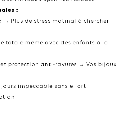
pales :
x → Plus de stress matinal à chercher
té totale même avec des enfants à la
et protection anti-rayures → Vos bijoux
ujours impeccable sans effort
ption