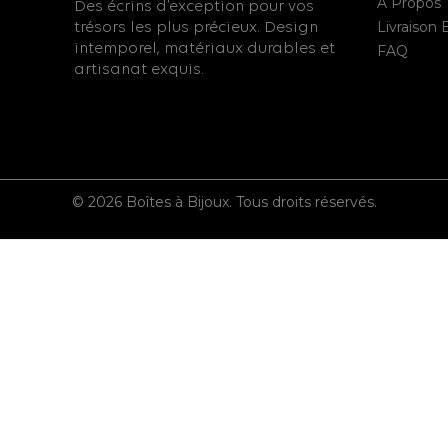
À Propos
Des écrins d’exception pour vos
Livraison 
trésors les plus précieux. Design
intemporel, matériaux durables et
FAQ
artisanat exquis.
© 2026 Boîtes à Bijoux. Tous droits réservés.