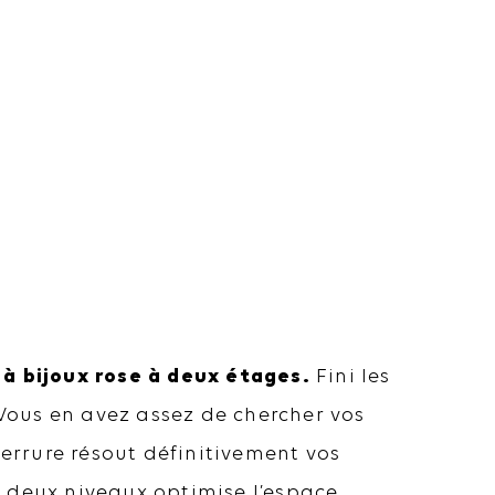
à bijoux rose à deux étages.
Fini les
 Vous en avez assez de chercher vos
 serrure résout définitivement vos
 deux niveaux optimise l’espace