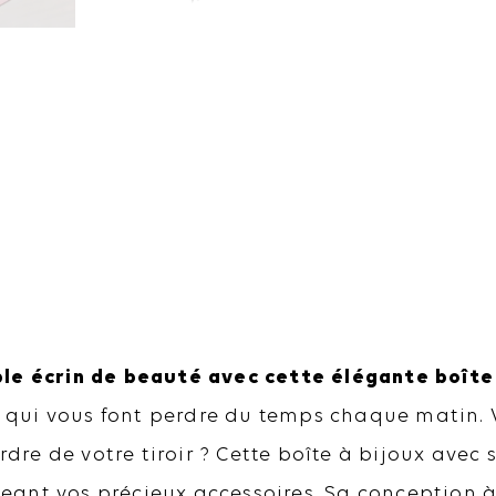
Rangement
élégant
le écrin de beauté avec cette élégante boîte 
és qui vous font perdre du temps chaque matin.
rdre de votre tiroir ? Cette boîte à bijoux avec
ant vos précieux accessoires. Sa conception à