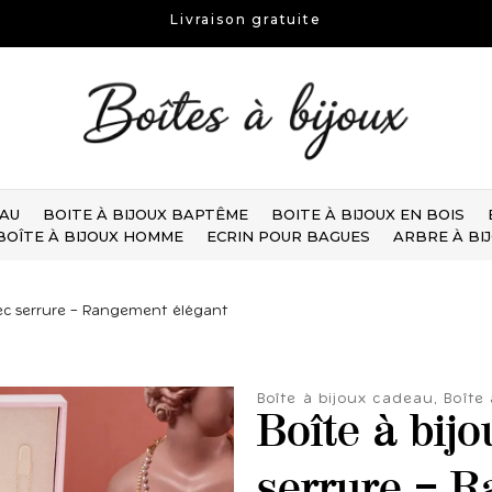
Livraison gratuite
EAU
BOITE À BIJOUX BAPTÊME
BOITE À BIJOUX EN BOIS
BOÎTE À BIJOUX HOMME
ECRIN POUR BAGUES
ARBRE À BI
avec serrure – Rangement élégant
Boîte à bijoux cadeau
,
Boîte
Boîte à bijo
serrure – R