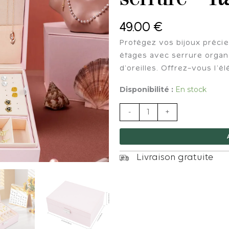
49.00
€
Protégez vos bijoux précieu
étages avec serrure organi
d’oreilles. Offrez-vous l’é
quantité
Disponibilité :
En stock
de
-
+
Boîte
à
bijoux
2
Livraison gratuite
étages
rose
avec
serrure
-